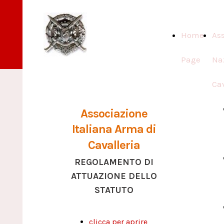
Home
As
Page
Na
Cav
Associazione
Italiana Arma di
Cavalleria
REGOLAMENTO DI
ATTUAZIONE DELLO
STATUTO
clicca per aprire